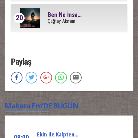
Ben Ne İnsanlar Gördüm
20
Çağtay Akman
Paylaş
Makara Fm’DE BUGÜN
Ekin ile Kalpten Nağmeler
08:00