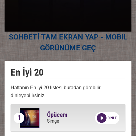
SOHBETİ TAM EKRAN YAP - MOBIL
GÖRÜNÜME GEÇ
En İyi 20
Haftanın En İyi 20 listesi buradan görebilir,
dinleyebilirsiniz.
Öpücem
1
DİNLE
Simge