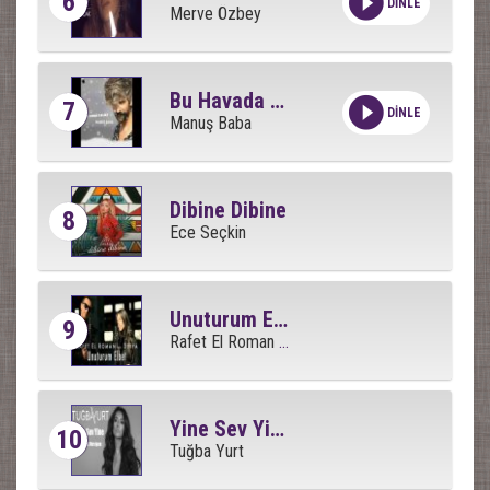
6
DİNLE
Merve Özbey
Bu Havada Gidilmez
7
DİNLE
Manuş Baba
Dibine Dibine
8
Ece Seçkin
Unuturum Elbet
9
Rafet El Roman Feat Derya
Yine Sev Yine
10
Tuğba Yurt