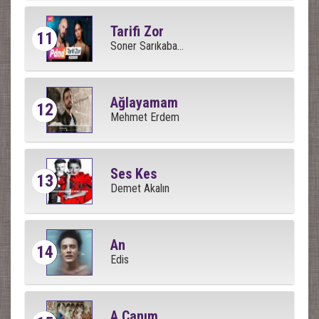
Tarifi Zor
11
Soner Sarıkabadayı
Ağlayamam
12
Mehmet Erdem
Ses Kes
13
Demet Akalın
An
14
Edis
A Canım