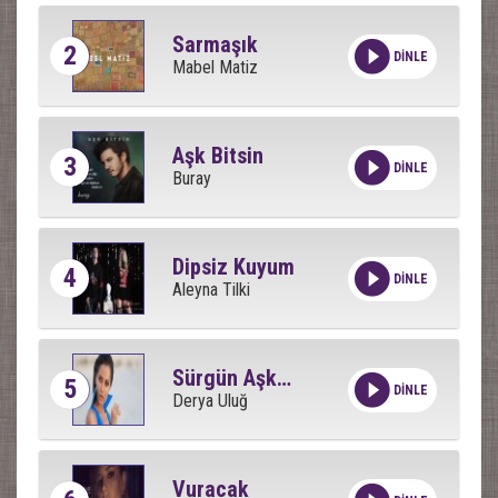
Sarmaşık
2
DİNLE
Mabel Matiz
Aşk Bitsin
3
DİNLE
Buray
Dipsiz Kuyum
4
DİNLE
Aleyna Tilki
Sürgün Aşkımız
5
DİNLE
Derya Uluğ
Vuracak