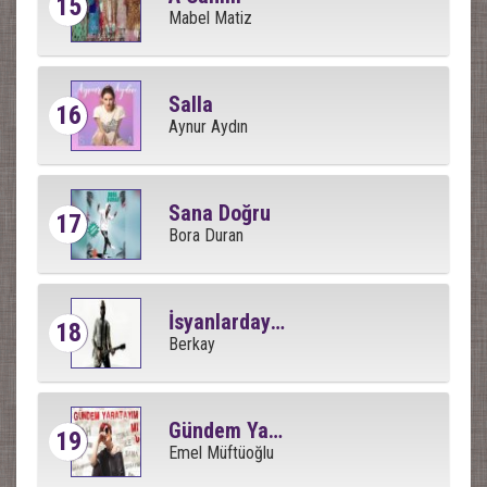
15
Mabel Matiz
Salla
16
Aynur Aydın
Sana Doğru
17
Bora Duran
İsyanlardayım
18
Berkay
Gündem Yaratayım Mı
19
Emel Müftüoğlu